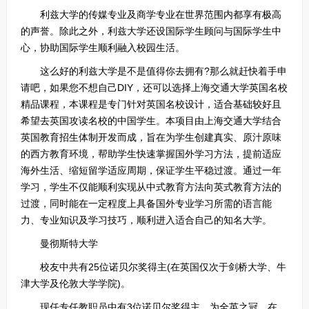
利兹大学的传媒专业及商学专业在世界范围内都享有极高
的声誉。除此之外，利兹大学还设国际学生顾问与国际学生中
心，协助国际学生顺利融入校园生活。
这么好的利兹大学是不是值得你去拥有?那么就赶快着手申
请吧，如果您不想自己DIY，还可以选择上海交通大学英国名校
精品课程，本课程是专门针对英国名校设计，适合基础较好且
希望去英国攻读名校的中国学生。本项目由上海交通大学结合
英国教育招生体制开发而成，旨在为学生创建真实、原汁原味
的西方教育环境，帮助学生快速掌握国外学习方法，提前适应
海外生活、缩短留学适应周期，保证学生平稳过渡。通过一年
学习，学生不仅能顺利实现从中式教育方法向英式教育方法的
过渡，同时能在一定程度上具备国外专业学习所需的语言能
力、专业知识及学习技巧，顺利进入适合自己的知名大学。
曼彻斯特大学
校友中共有25位诺贝尔奖得主(在英国仅次于剑桥大学、牛
津大学及伦敦大学学院)。
现任专任教职员中有3位诺贝尔奖得主，为全英之冠。在