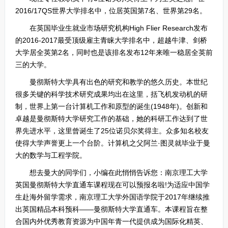
2016/17QS世界大学排名中，位居英国第7名、世界第29名。
在英国毕业生就业市场研究机构High Flier Research发布
的2016-2017最受顶级雇主青睐大学排名中，超越牛津、剑桥
大学居全英第2名，同时也是该排名发布12年来唯一稳居全英前
三的大学。
曼彻斯特大学具有出色的研究和教学的悠久历史。本世纪
很多关键的科学技术研究成果均出在这里，括飞机发动机的研
制，世界上第一台计算机工作和原型的诞生(1948年)。创新和
卓越是曼彻斯特大学研究工作的基础，她的科研工作达到了世
界先进水平，这里曾诞生了25位诺贝尔奖得主。众多知名校友
使得大学声誉更上一个台阶。计算机之父阿兰·图灵就毕业于曼
大的数学与工程学院。
想去曼大的同学们，小编在此悄悄告诉您：南京理工大学
英国曼彻斯特大学直通车课程现在可以预报名啦!为适应中国学
生赴海外留学需求，南京理工大学外国语学院于2017年继续推
出英国精品本科预科——曼彻斯特大学直通车。本课程旨在整
合国内外优秀教育资源为中国年青一代提供成为国际化精英、