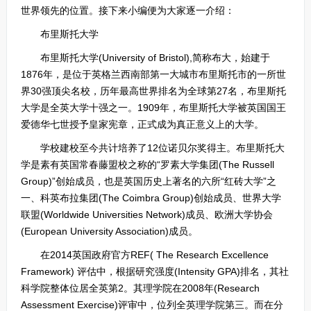
世界领先的位置。接下来小编便为大家逐一介绍：
布里斯托大学
布里斯托大学(University of Bristol),简称布大，始建于
1876年，是位于英格兰西南部第一大城市布里斯托市的一所世
界30强顶尖名校，历年最高世界排名为全球第27名，布里斯托
大学是全英大学十强之一。1909年，布里斯托大学被英国国王
爱德华七世授予皇家宪章，正式成为真正意义上的大学。
学校建校至今共计培养了12位诺贝尔奖得主。布里斯托大
学是素有英国常春藤盟校之称的“罗素大学集团(The Russell
Group)”创始成员，也是英国历史上著名的六所“红砖大学”之
一、科英布拉集团(The Coimbra Group)创始成员、世界大学
联盟(Worldwide Universities Network)成员、欧洲大学协会
(European University Association)成员。
在2014英国政府官方REF( The Research Excellence
Framework) 评估中，根据研究强度(Intensity GPA)排名，其社
科学院整体位居全英第2。其理学院在2008年(Research
Assessment Exercise)评审中，位列全英理学院第三。而在分