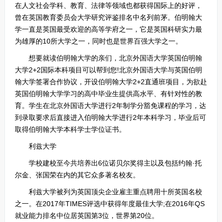
在人文社会学科、教育、法律等领域也都获得国际上的好评，
曾在英国教育委员会大学研究评鉴排名中名列前茅。伯明翰大
学一直是英国最受欢迎的高等学府之一，它是英国科研实力最
为雄厚的10所大学之一，同时也是世界百强大学之一。
想要就读伯明翰大学的亲们，北京外国语大学英国伯明翰
大学2+2国际本科项目可以帮到您!北京外国语大学与英国伯明
翰大学签署合作协议，开设伯明翰大学2+2直通班项目，为欲赴
英国伯明翰大学学习的高中毕业生提供高水平、有针对性的教
育。学生在北京外国语大学进行2年制学分豁免课程的学习，达
到录取要求后直接进入伯明翰大学进行2年本科学习，毕业后可
取得伯明翰大学本科学士学位证书。
利兹大学
学校建校至今共培养出6位诺贝尔奖得主以及包括约翰·托
尔金、张国荣在内的其它众多著名校友。
利兹大学被列为英国顶尖企业雇主重点聘用十所英国名校
之一。在2017年TIMES评选中获得年度最佳大学;在2016年QS
就业能力排名中位居英国第3位，世界第20位。