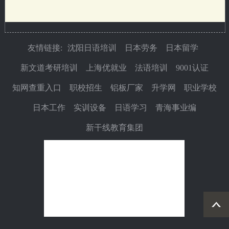
友情链接:
沈阳日语培训
日本劳务
日本留学
新文道考研培训
上海优就业
法语培训
9001认证
知网查重入口
职校招生
铝板厂家
升学网
职业学校
日本工作
实训设备
日语学习
青海事业编
新干线教育集团